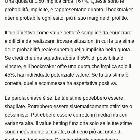
Una quota di 1.50 implica circa il 67%. Queste sono le
probabilità implicite, e rappresentano quanto il bookmaker
ritiene probabile ogni esito, più il suo margine di profitto.
Il tuo obiettivo come value bettor è semplice da enunciare
e difficile da realizzare: trovare situazioni in cui la tua stima
della probabilità reale supera quella implicita nella quota.
Se credi che una squadra abbia il 55% di possibilità di
vincere, e il bookmaker offre una quota che implica solo il
45%, hai individuato potenziale valore. Se la tua stima è
corretta, quella scommessa ha aspettativa positiva.
La parola chiave è se. Le tue stime potrebbero essere
sbagliate. Potrebbero essere sistematicamente ottimiste o
pessimiste. Potrebbero essere corrette in media ma con
varianza alta. Il value betting funziona solo se le tue stime
sono mediamente accurate, o almeno più accurate di