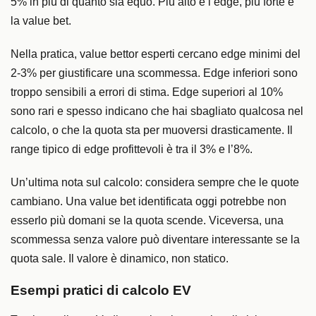
5% in più di quanto sia equo. Più alto è l’edge, più forte è
la value bet.
Nella pratica, value bettor esperti cercano edge minimi del
2-3% per giustificare una scommessa. Edge inferiori sono
troppo sensibili a errori di stima. Edge superiori al 10%
sono rari e spesso indicano che hai sbagliato qualcosa nel
calcolo, o che la quota sta per muoversi drasticamente. Il
range tipico di edge profittevoli è tra il 3% e l’8%.
Un’ultima nota sul calcolo: considera sempre che le quote
cambiano. Una value bet identificata oggi potrebbe non
esserlo più domani se la quota scende. Viceversa, una
scommessa senza valore può diventare interessante se la
quota sale. Il valore è dinamico, non statico.
Esempi pratici di calcolo EV