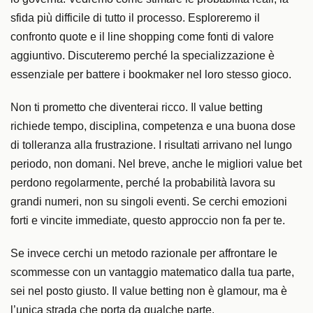
sfida più difficile di tutto il processo. Esploreremo il
confronto quote e il line shopping come fonti di valore
aggiuntivo. Discuteremo perché la specializzazione è
essenziale per battere i bookmaker nel loro stesso gioco.
Non ti prometto che diventerai ricco. Il value betting
richiede tempo, disciplina, competenza e una buona dose
di tolleranza alla frustrazione. I risultati arrivano nel lungo
periodo, non domani. Nel breve, anche le migliori value bet
perdono regolarmente, perché la probabilità lavora su
grandi numeri, non su singoli eventi. Se cerchi emozioni
forti e vincite immediate, questo approccio non fa per te.
Se invece cerchi un metodo razionale per affrontare le
scommesse con un vantaggio matematico dalla tua parte,
sei nel posto giusto. Il value betting non è glamour, ma è
l’unica strada che porta da qualche parte.