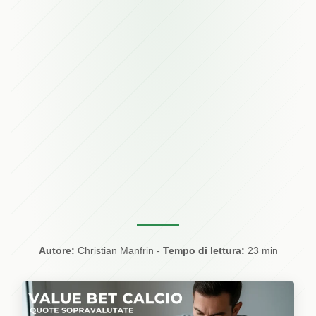
Autore:
Christian Manfrin
-
Tempo di lettura:
23 min