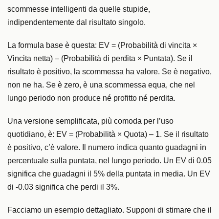
scommesse intelligenti da quelle stupide,
indipendentemente dal risultato singolo.
La formula base è questa: EV = (Probabilità di vincita ×
Vincita netta) – (Probabilità di perdita × Puntata). Se il
risultato è positivo, la scommessa ha valore. Se è negativo,
non ne ha. Se è zero, è una scommessa equa, che nel
lungo periodo non produce né profitto né perdita.
Una versione semplificata, più comoda per l’uso
quotidiano, è: EV = (Probabilità × Quota) – 1. Se il risultato
è positivo, c’è valore. Il numero indica quanto guadagni in
percentuale sulla puntata, nel lungo periodo. Un EV di 0.05
significa che guadagni il 5% della puntata in media. Un EV
di -0.03 significa che perdi il 3%.
Facciamo un esempio dettagliato. Supponi di stimare che il