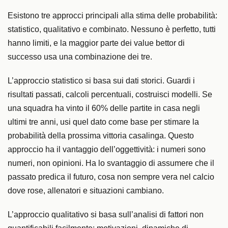
Esistono tre approcci principali alla stima delle probabilità:
statistico, qualitativo e combinato. Nessuno è perfetto, tutti
hanno limiti, e la maggior parte dei value bettor di
successo usa una combinazione dei tre.
L’approccio statistico si basa sui dati storici. Guardi i
risultati passati, calcoli percentuali, costruisci modelli. Se
una squadra ha vinto il 60% delle partite in casa negli
ultimi tre anni, usi quel dato come base per stimare la
probabilità della prossima vittoria casalinga. Questo
approccio ha il vantaggio dell’oggettività: i numeri sono
numeri, non opinioni. Ha lo svantaggio di assumere che il
passato predica il futuro, cosa non sempre vera nel calcio
dove rose, allenatori e situazioni cambiano.
L’approccio qualitativo si basa sull’analisi di fattori non