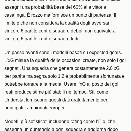
assegni una probabilità base del 60% alla vittoria
casalinga. È rozzo ma fornisce un punto di partenza. Il
limite è che non considera la qualità degli avversari:
vincere 6 partite contro squadre deboli non equivale a
vincere 6 partite contro squadre forti.
Un passo avanti sono i modelli basati su expected goals.
L’xG misura la qualità delle occasioni create, non solo i gol
segnati. Una squadra che genera costantemente 2.0 xG
per partita ma segna solo 1.2 è probabilmente sfortunata e
potrebbe tornare alla media. Usare l’xG al posto dei gol
reali produce stime più stabili nel tempo. Siti come
Understat forniscono questi dati gratuitamente per i
principali campionati europei.
Modelli più sofisticati includono rating come l’Elo, che
assegna un punteggio a ogni squadra e aggiorna dopo