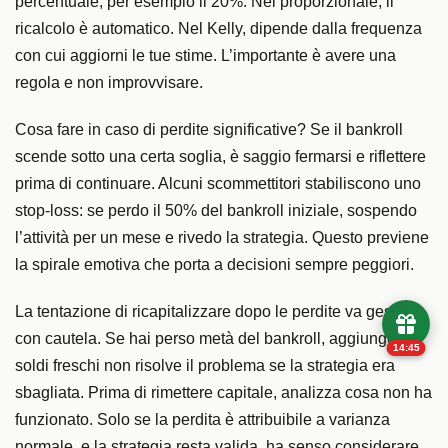
percentuale, per esempio il 20%. Nel proporzionale, il
ricalcolo è automatico. Nel Kelly, dipende dalla frequenza
con cui aggiorni le tue stime. L’importante è avere una
regola e non improvvisare.
Cosa fare in caso di perdite significative? Se il bankroll
scende sotto una certa soglia, è saggio fermarsi e riflettere
prima di continuare. Alcuni scommettitori stabiliscono uno
stop-loss: se perdo il 50% del bankroll iniziale, sospendo
l’attività per un mese e rivedo la strategia. Questo previene
la spirale emotiva che porta a decisioni sempre peggiori.
La tentazione di ricapitalizzare dopo le perdite va gestita
con cautela. Se hai perso metà del bankroll, aggiungere
14:44
soldi freschi non risolve il problema se la strategia era
sbagliata. Prima di rimettere capitale, analizza cosa non ha
funzionato. Solo se la perdita è attribuibile a varianza
normale, e la strategia resta valida, ha senso considerare