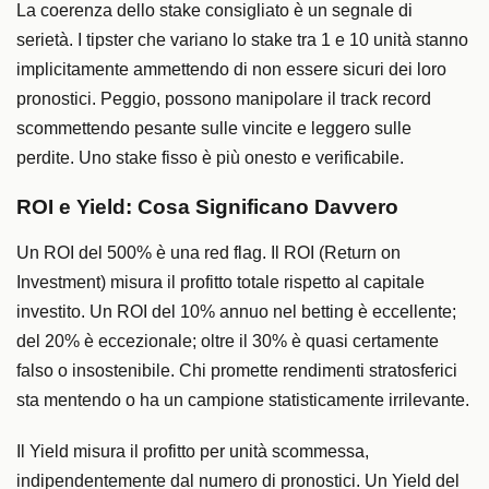
La coerenza dello stake consigliato è un segnale di
serietà. I tipster che variano lo stake tra 1 e 10 unità stanno
implicitamente ammettendo di non essere sicuri dei loro
pronostici. Peggio, possono manipolare il track record
scommettendo pesante sulle vincite e leggero sulle
perdite. Uno stake fisso è più onesto e verificabile.
ROI e Yield: Cosa Significano Davvero
Un ROI del 500% è una red flag. Il ROI (Return on
Investment) misura il profitto totale rispetto al capitale
investito. Un ROI del 10% annuo nel betting è eccellente;
del 20% è eccezionale; oltre il 30% è quasi certamente
falso o insostenibile. Chi promette rendimenti stratosferici
sta mentendo o ha un campione statisticamente irrilevante.
Il Yield misura il profitto per unità scommessa,
indipendentemente dal numero di pronostici. Un Yield del