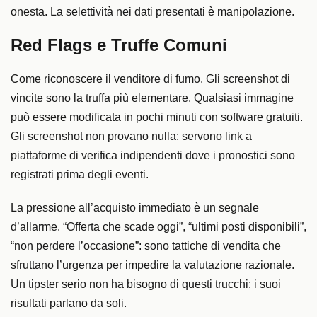
onesta. La selettività nei dati presentati è manipolazione.
Red Flags e Truffe Comuni
Come riconoscere il venditore di fumo. Gli screenshot di
vincite sono la truffa più elementare. Qualsiasi immagine
può essere modificata in pochi minuti con software gratuiti.
Gli screenshot non provano nulla: servono link a
piattaforme di verifica indipendenti dove i pronostici sono
registrati prima degli eventi.
La pressione all’acquisto immediato è un segnale
d’allarme. “Offerta che scade oggi”, “ultimi posti disponibili”,
“non perdere l’occasione”: sono tattiche di vendita che
sfruttano l’urgenza per impedire la valutazione razionale.
Un tipster serio non ha bisogno di questi trucchi: i suoi
risultati parlano da soli.