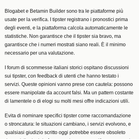
Blogabet e Betamin Builder sono tra le piattaforme più
usate per la verifica. I tipster registrano i pronostici prima
degli eventi, e la piattaforma calcola automaticamente le
statistiche. Non garantisce che il tipster sia bravo, ma
garantisce che i numeri mostrati siano reali. È il minimo
necessario per una valutazione.
I forum di scommesse italiani storici ospitano discussioni
sui tipster, con feedback di utenti che hanno testato i
servizi. Queste opinioni vanno prese con cautela: possono
essere manipolate da account falsi. Ma un pattern costante
di lamentele o di elogi su molti mesi offre indicazioni utili.
Evita di nominare specifici tipster come raccomandazione
o stroncatura: le situazioni cambiano, i servizi evolvono, e
qualsiasi giudizio scritto oggi potrebbe essere obsoleto