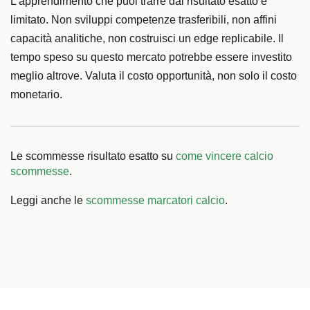
L’apprendimento che puoi trarre dal risultato esatto è
limitato. Non sviluppi competenze trasferibili, non affini
capacità analitiche, non costruisci un edge replicabile. Il
tempo speso su questo mercato potrebbe essere investito
meglio altrove. Valuta il costo opportunità, non solo il costo
monetario.
Le scommesse risultato esatto su
come vincere calcio
scommesse
.
Leggi anche le
scommesse marcatori calcio
.