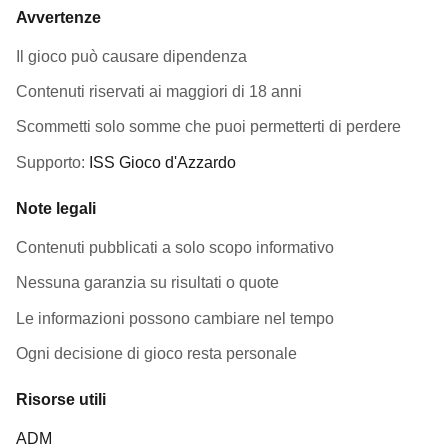
Avvertenze
Il gioco può causare dipendenza
Contenuti riservati ai maggiori di 18 anni
Scommetti solo somme che puoi permetterti di perdere
Supporto:
ISS Gioco d'Azzardo
Note legali
Contenuti pubblicati a solo scopo informativo
Nessuna garanzia su risultati o quote
Le informazioni possono cambiare nel tempo
Ogni decisione di gioco resta personale
Risorse utili
ADM