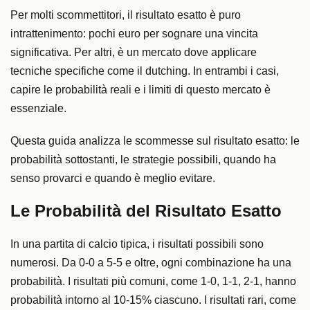
Per molti scommettitori, il risultato esatto è puro
intrattenimento: pochi euro per sognare una vincita
significativa. Per altri, è un mercato dove applicare
tecniche specifiche come il dutching. In entrambi i casi,
capire le probabilità reali e i limiti di questo mercato è
essenziale.
Questa guida analizza le scommesse sul risultato esatto: le
probabilità sottostanti, le strategie possibili, quando ha
senso provarci e quando è meglio evitare.
Le Probabilità del Risultato Esatto
In una partita di calcio tipica, i risultati possibili sono
numerosi. Da 0-0 a 5-5 e oltre, ogni combinazione ha una
probabilità. I risultati più comuni, come 1-0, 1-1, 2-1, hanno
probabilità intorno al 10-15% ciascuno. I risultati rari, come