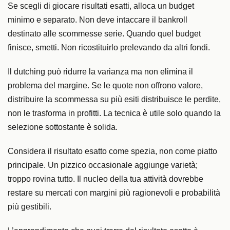
Se scegli di giocare risultati esatti, alloca un budget
minimo e separato. Non deve intaccare il bankroll
destinato alle scommesse serie. Quando quel budget
finisce, smetti. Non ricostituirlo prelevando da altri fondi.
Il dutching può ridurre la varianza ma non elimina il
problema del margine. Se le quote non offrono valore,
distribuire la scommessa su più esiti distribuisce le perdite,
non le trasforma in profitti. La tecnica è utile solo quando la
selezione sottostante è solida.
Considera il risultato esatto come spezia, non come piatto
principale. Un pizzico occasionale aggiunge varietà;
troppo rovina tutto. Il nucleo della tua attività dovrebbe
restare su mercati con margini più ragionevoli e probabilità
più gestibili.