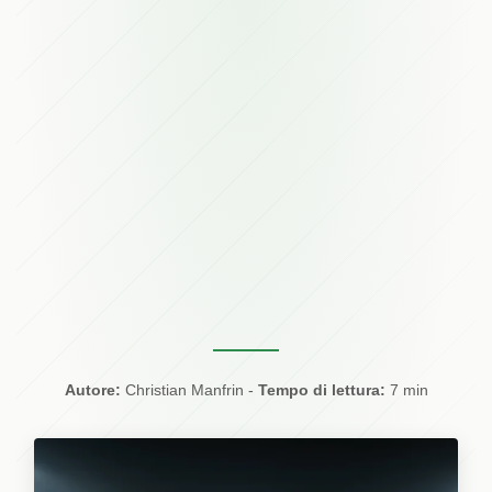
Autore:
Christian Manfrin
-
Tempo di lettura:
7 min