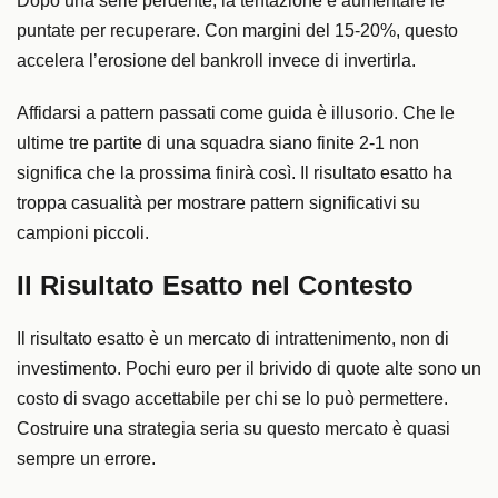
Dopo una serie perdente, la tentazione è aumentare le
puntate per recuperare. Con margini del 15-20%, questo
accelera l’erosione del bankroll invece di invertirla.
Affidarsi a pattern passati come guida è illusorio. Che le
ultime tre partite di una squadra siano finite 2-1 non
significa che la prossima finirà così. Il risultato esatto ha
troppa casualità per mostrare pattern significativi su
campioni piccoli.
Il Risultato Esatto nel Contesto
Il risultato esatto è un mercato di intrattenimento, non di
investimento. Pochi euro per il brivido di quote alte sono un
costo di svago accettabile per chi se lo può permettere.
Costruire una strategia seria su questo mercato è quasi
sempre un errore.