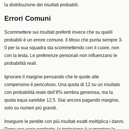
la distribuzione dei risultati probabili.
Errori Comuni
Scommettere sui risultati preferiti invece che su quelli
probabili è un errore comune. Il tifoso che punta sempre 3-
0 per la sua squadra sta scommettendo con il cuore, non
con la testa. Le preferenze personali non influenzano le
probabilità reali.
Ignorare il margine pensando che le quote alte
compensino è pericoloso. Una quota di 12 su un risultato
con probabilità reale dell’8% sembra generosa, ma la
quota equa sarebbe 12.5. Stai ancora pagando margine,
solo su numeri più grandi.
Inseguire le perdite con più risultati esatti moltiplica i danni.