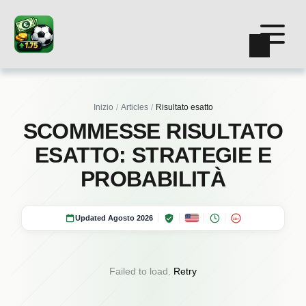
Inizio
Articles
Risultato esatto
SCOMMESSE RISULTATO
ESATTO: STRATEGIE E
PROBABILITÀ
Updated Agosto 2026
18+
Failed to load.
Retry