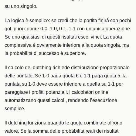
su uno singolo.
La logica è semplice: se credi che la partita finirà con pochi
gol, puoi coprire 0-0, 1-0, 0-1, 1-1 con un’unica operazione.
Se uno qualsiasi di questi risultati esce, vinci. La quota
complessiva è ovviamente inferiore alla quota singola, ma
la probabilità di successo è superiore.
Il calcolo del dutching richiede distribuzione proporzionale
delle puntate. Se 1-0 paga quota 6 e 1-1 paga quota 5, la
puntata su 1-0 deve essere inferiore a quella su 1-1 per
pareggiare i profitti potenziali. I calcolatori online
automatizzano questi calcoli, rendendo l’esecuzione
semplice.
Il dutching funziona quando le quote combinate offrono
valore. Se la somma delle probabilità reali dei risultati