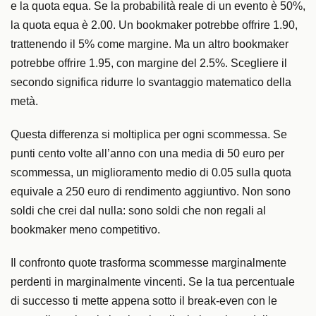
e la quota equa. Se la probabilità reale di un evento è 50%,
la quota equa è 2.00. Un bookmaker potrebbe offrire 1.90,
trattenendo il 5% come margine. Ma un altro bookmaker
potrebbe offrire 1.95, con margine del 2.5%. Scegliere il
secondo significa ridurre lo svantaggio matematico della
metà.
Questa differenza si moltiplica per ogni scommessa. Se
punti cento volte all’anno con una media di 50 euro per
scommessa, un miglioramento medio di 0.05 sulla quota
equivale a 250 euro di rendimento aggiuntivo. Non sono
soldi che crei dal nulla: sono soldi che non regali al
bookmaker meno competitivo.
Il confronto quote trasforma scommesse marginalmente
perdenti in marginalmente vincenti. Se la tua percentuale
di successo ti mette appena sotto il break-even con le