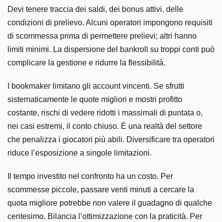
Devi tenere traccia dei saldi, dei bonus attivi, delle
condizioni di prelievo. Alcuni operatori impongono requisiti
di scommessa prima di permettere prelievi; altri hanno
limiti minimi. La dispersione del bankroll su troppi conti può
complicare la gestione e ridurre la flessibilità.
I bookmaker limitano gli account vincenti. Se sfrutti
sistematicamente le quote migliori e mostri profitto
costante, rischi di vedere ridotti i massimali di puntata o,
nei casi estremi, il conto chiuso. È una realtà del settore
che penalizza i giocatori più abili. Diversificare tra operatori
riduce l’esposizione a singole limitazioni.
Il tempo investito nel confronto ha un costo. Per
scommesse piccole, passare venti minuti a cercare la
quota migliore potrebbe non valere il guadagno di qualche
centesimo. Bilancia l’ottimizzazione con la praticità. Per