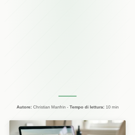
Autore:
Christian Manfrin
-
Tempo di lettura:
10 min