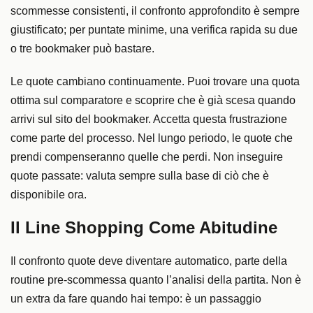
scommesse consistenti, il confronto approfondito è sempre
giustificato; per puntate minime, una verifica rapida su due
o tre bookmaker può bastare.
Le quote cambiano continuamente. Puoi trovare una quota
ottima sul comparatore e scoprire che è già scesa quando
arrivi sul sito del bookmaker. Accetta questa frustrazione
come parte del processo. Nel lungo periodo, le quote che
prendi compenseranno quelle che perdi. Non inseguire
quote passate: valuta sempre sulla base di ciò che è
disponibile ora.
Il Line Shopping Come Abitudine
Il confronto quote deve diventare automatico, parte della
routine pre-scommessa quanto l’analisi della partita. Non è
un extra da fare quando hai tempo: è un passaggio