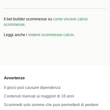
Il bet builder scommesse su
come vincere calcio
scommesse
.
Leggi anche i
sistemi scommesse calcio
.
Avvertenze
Il gioco può causare dipendenza
Contenuti riservati ai maggiori di 18 anni
Scommetti solo somme che puoi permetterti di perdere