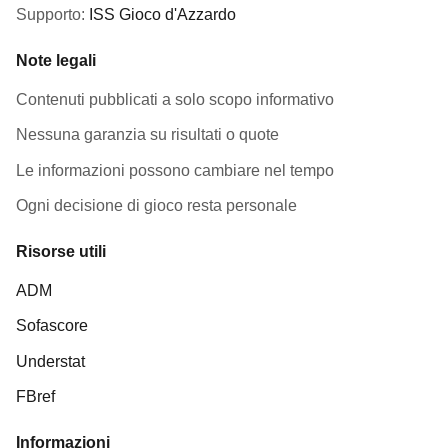
Supporto:
ISS Gioco d'Azzardo
Note legali
Contenuti pubblicati a solo scopo informativo
Nessuna garanzia su risultati o quote
Le informazioni possono cambiare nel tempo
Ogni decisione di gioco resta personale
Risorse utili
ADM
Sofascore
Understat
FBref
Informazioni