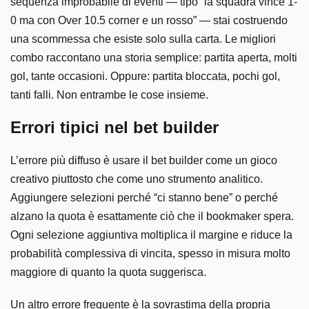
sequenza improbabile di eventi — tipo “la squadra vince 1-
0 ma con Over 10.5 corner e un rosso” — stai costruendo
una scommessa che esiste solo sulla carta. Le migliori
combo raccontano una storia semplice: partita aperta, molti
gol, tante occasioni. Oppure: partita bloccata, pochi gol,
tanti falli. Non entrambe le cose insieme.
Errori tipici nel bet builder
L’errore più diffuso è usare il bet builder come un gioco
creativo piuttosto che come uno strumento analitico.
Aggiungere selezioni perché “ci stanno bene” o perché
alzano la quota è esattamente ciò che il bookmaker spera.
Ogni selezione aggiuntiva moltiplica il margine e riduce la
probabilità complessiva di vincita, spesso in misura molto
maggiore di quanto la quota suggerisca.
Un altro errore frequente è la sovrastima della propria