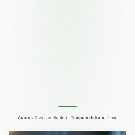
Autore:
Christian Manfrin
-
Tempo di lettura:
7 min