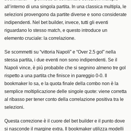
all’interno di una singola partita. In una classica multipla, le
selezioni provengono da partite diverse e sono considerate
indipendenti. Nel bet builder, invece, tutti gli eventi
riguardano lo stesso match, e questo introduce un
elemento cruciale: la correlazione.
Se scommetti su “vittoria Napoli” e “Over 2.5 gol” nella
stessa partita, i due eventi non sono indipendenti. Se il
Napoli vince, è più probabile che si segnino almeno tre gol
rispetto a una partita che finisce in pareggio 0-0. Il
bookmaker lo sa, e la quota finale della combo non è la
semplice moltiplicazione delle singole quote: viene corretta
al ribasso per tener conto della correlazione positiva tra le
selezioni.
Questa correzione è il cuore del bet builder e il punto dove
si nasconde il margine extra. Il bookmaker utilizza modelli